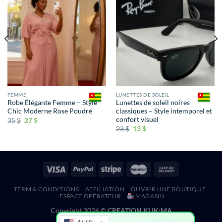
FEMME
LUNETTES DE SOLEIL
Robe Élégante Femme – Style
Lunettes de soleil noires
Chic Moderne Rose Poudré
classiques – Style intemporel et
confort visuel
35
$
27
$
23
$
13
$
TERM & CONDITIONS
AFFILIATION
OUVRIR UNE BOUTIQUE
ESPACE OPÉRATEUR
MAGASIN
Copyright 2026 ©
CREATION KLIK;MA