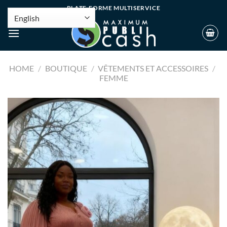
PLATE-FORME MULTISERVICE
HOME
/
BOUTIQUE
/
VÊTEMENTS ET ACCESSOIRES
/
FEMME