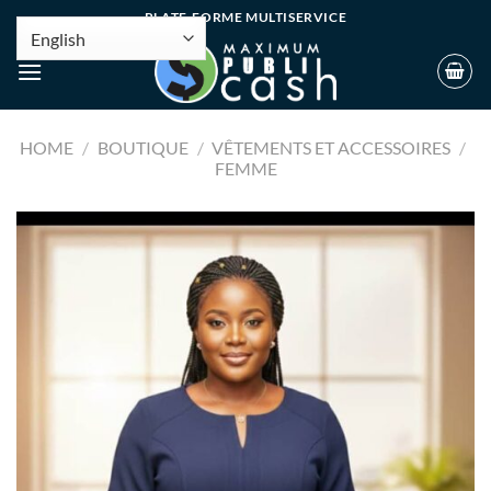
PLATE-FORME MULTISERVICE
HOME
/
BOUTIQUE
/
VÊTEMENTS ET ACCESSOIRES
/
FEMME