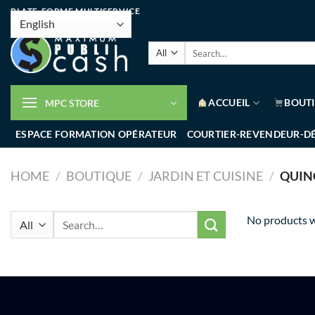
PLATE-FORME MULTISERVICE
ACCUEIL
BOUT
MPC STORE
ESPACE FORMATION OPÉRATEUR
COURTIER-REVENDEUR-D
HOME
/
BOUTIQUE
/
JARDIN ET CUISINE
/
QUINC
No products w