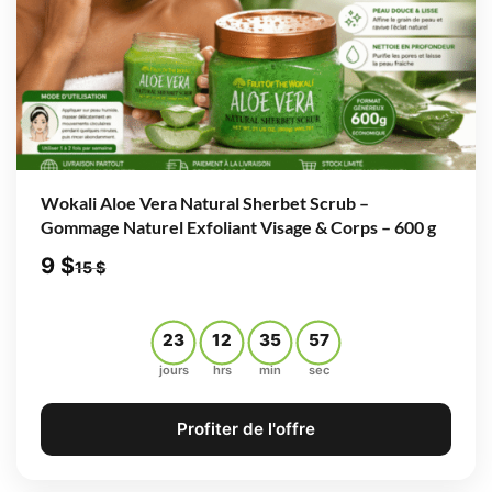
Wokali Aloe Vera Natural Sherbet Scrub –
Gommage Naturel Exfoliant Visage & Corps – 600 g
9
$
15
$
23
12
35
56
jours
hrs
min
sec
Profiter de l'offre