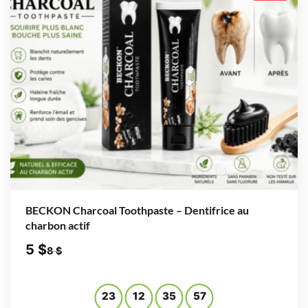
BECKON Charcoal Toothpaste – Dentifrice au
charbon actif
5
$
8
$
23
12
35
56