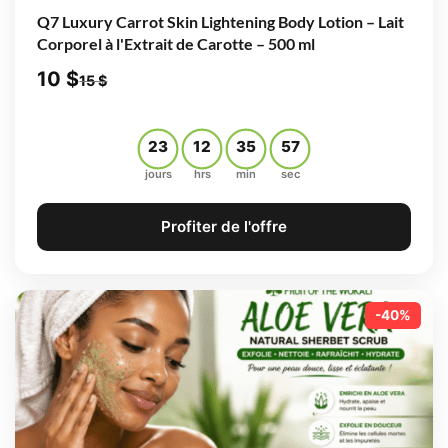
Q7 Luxury Carrot Skin Lightening Body Lotion – Lait
Corporel à l'Extrait de Carotte – 500 ml
10
$
15
$
23
12
35
56
jours
hrs
min
sec
Profiter de l'offre
-40%