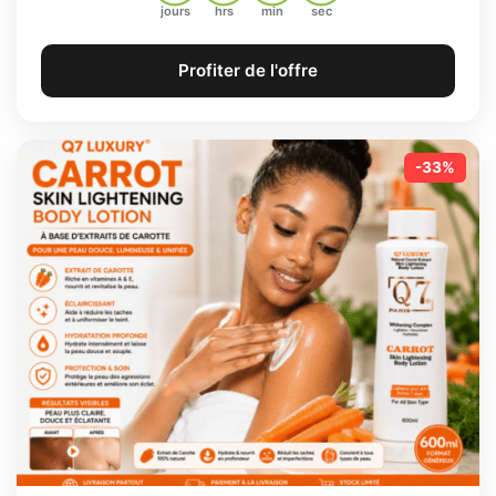
jours
hrs
min
sec
Profiter de l'offre
-33%