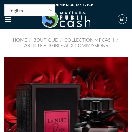
PLATE-FORME MULTISERVICE
HOME
/
BOUTIQUE
/
COLLECTION MPCASH
/
ARTICLE ÉLIGIBLE AUX COMMISSIONS