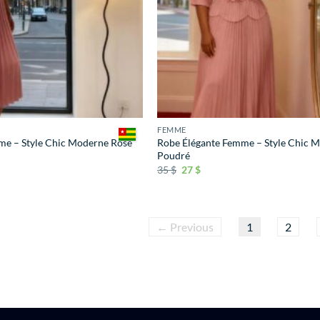
FEMME
me – Style Chic Moderne Rose
Robe Élégante Femme – Style Chic 
Poudré
35
$
27
$
← Previous
1
2