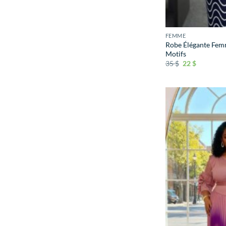
FEMME
Robe Élégante Fem
Motifs
35
$
22
$