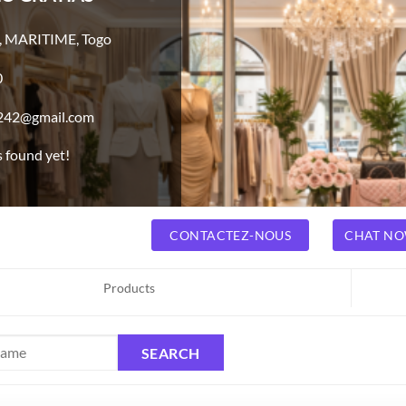
,
MARITIME,
Togo
0
242@gmail.com
s found yet!
CONTACTEZ-NOUS
CHAT N
Products