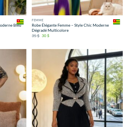
FEMME
Moderne Bleu
Robe Élégante Femme – Style Chic Moderne
Dégradé Multicolore
35
$
30
$