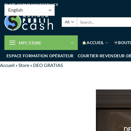
PLATE-FORME MULTISERVICE
ACCUEIL
BOUT
MPC STORE
ESPACE FORMATION OPÉRATEUR
COURTIER-REVENDEUR-D
Accueil
»
Store
»
DEO GRATIAS
DE