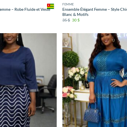
FEMME
emme – Robe Fluide et Veste
Ensemble Élégant Femme – Style Ch
Blanc & Motifs
35
$
30
$