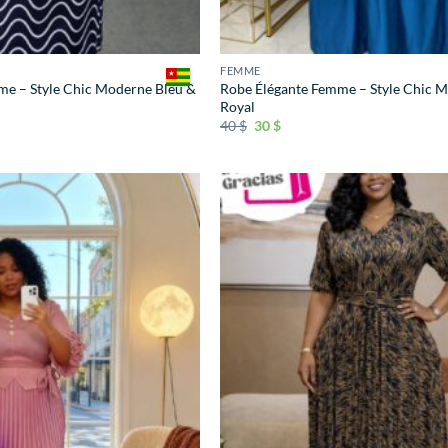
FEMME
me – Style Chic Moderne Bleu &
Robe Élégante Femme – Style Chic 
Royal
40
$
30
$