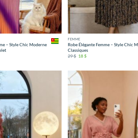
FEMME
me – Style Chic Moderne
Robe Élégante Femme – Style Chic 
let
Classiques
29
$
18
$