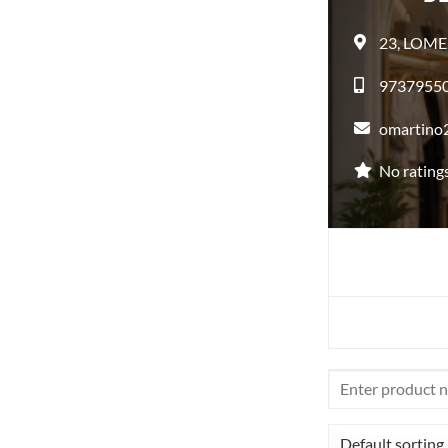
23,
LOME
9737955
omartino
No rating