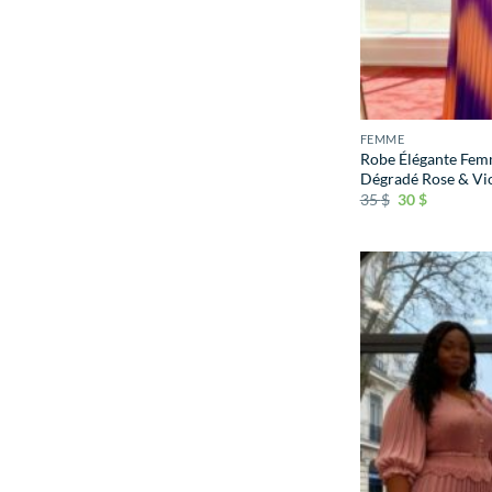
FEMME
Robe Élégante Fem
Dégradé Rose & Vio
35
$
30
$