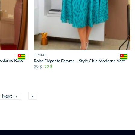
FEMME
Moderne Rose
Robe Élégante Femme – Style Chic Moderne Vert
29
$
22
$
Next →
»