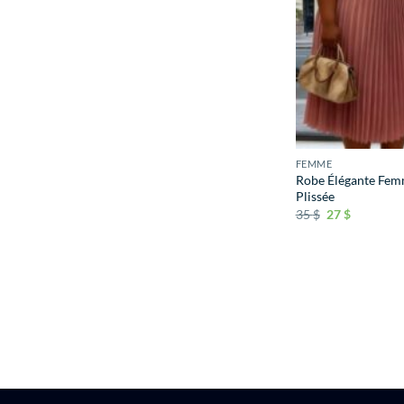
FEMME
Robe Élégante Fem
Plissée
35
$
27
$