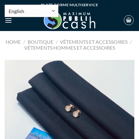
PLATE-FORME MULTISERVICE
HOME
/
BOUTIQUE
/
VÊTEMENTS ET ACCESSOIRES
/
VÊTEMENTS HOMMES ET ACCESSOIRES