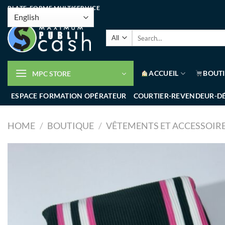
PLATE-FORME MULTISERVICE
ACCUEIL
BOUT
MPC STORE
ESPACE FORMATION OPÉRATEUR
COURTIER-REVENDEUR-D
HOME
/
BOUTIQUE
/
VÊTEMENTS ET ACCESSOIR