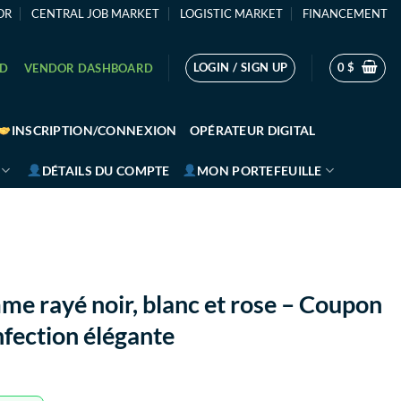
OR
CENTRAL JOB MARKET
LOGISTIC MARKET
FINANCEMENT
LOGIN / SIGN UP
0
$
RD
VENDOR DASHBOARD
INSCRIPTION/CONNEXION
OPÉRATEUR DIGITAL
DÉTAILS DU COMPTE
MON PORTEFEUILLE
me rayé noir, blanc et rose – Coupon
fection élégante