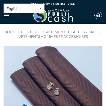
PLATE-FORME MULTISERVICE
HOME
/
BOUTIQUE
/
VÊTEMENTS ET ACCESSOIRES
/
VÊTEMENTS HOMMES ET ACCESSOIRES