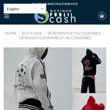
PLATE-FORME MULTISERVICE
HOME
/
BOUTIQUE
/
VÊTEMENTS ET ACCESSOIRES
/
VÊTEMENTS HOMMES ET ACCESSOIRES