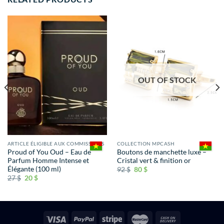
OUT OF STOCK
ARTICLE ÉLIGIBLE AUX COMMISSIONS
COLLECTION MPCASH
Proud of You Oud – Eau de
Boutons de manchette luxe –
Parfum Homme Intense et
Cristal vert & finition or
Élégante (100 ml)
92
$
80
$
27
$
20
$