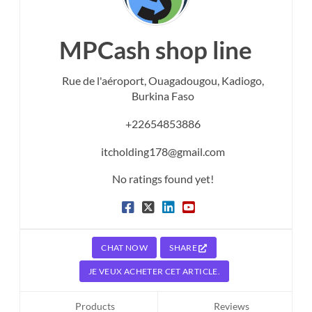
MPCash shop line
Rue de l'aéroport,
Ouagadougou,
Kadiogo,
Burkina Faso
+22654853886
itcholding178@gmail.com
No ratings found yet!
CHAT NOW
SHARE
JE VEUX ACHETER CET ARTICLE.
Products
Reviews