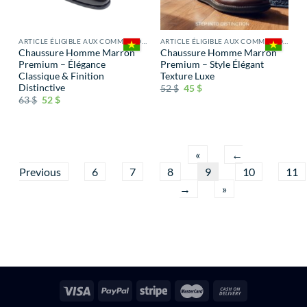
ARTICLE ÉLIGIBLE AUX COMMISSIONS
ARTICLE ÉLIGIBLE AUX COMMISSIONS
Chaussure Homme Marron
Chaussure Homme Marron
Premium – Élégance
Premium – Style Élégant
Classique & Finition
Texture Luxe
Distinctive
52
$
45
$
63
$
52
$
«
←
Previous
6
7
8
9
10
11
→
»