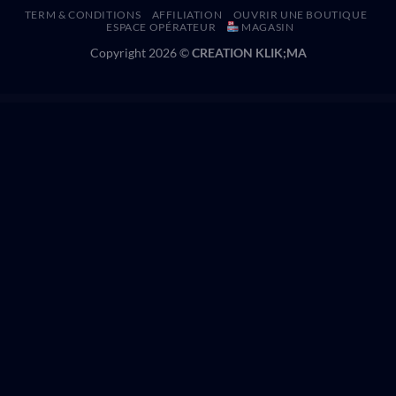
TERM & CONDITIONS
AFFILIATION
OUVRIR UNE BOUTIQUE
ESPACE OPÉRATEUR
MAGASIN
Copyright 2026 ©
CREATION KLIK;MA
WordPress Hub
Tector Bodyguard & Security Agency Elementor Template Kit
Tectxon – Industry & Factory WordPress Theme
Tecz – IT Solutions & Technology WordPress Theme
Teeno – App Landing WordPress Theme
Tehno - IT Solution & Service Elementor template Kit
Tekhub – Technology & AI Startup WordPress Theme
Teknocraft - Dark Theme Technology Blog Template Kit
Tekone – IT Solutions & Technology WordPress Theme
Tekup – Technology & IT
Solutions Services WordPress Theme
Tekz – Technology & IT Solutions WordPress Theme