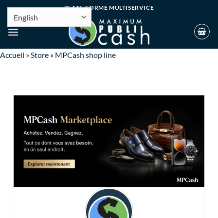
PLATE-FORME MULTISERVICE
Accueil
»
Store
»
MPCash shop line