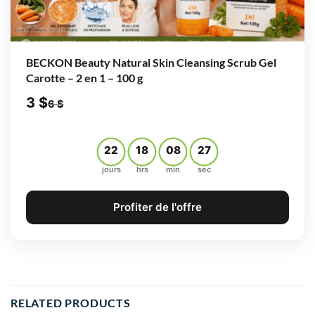
BECKON Beauty Natural Skin Cleansing Scrub Gel
Carotte – 2 en 1 – 100 g
3
$
6
$
22
18
08
26
jours
hrs
min
sec
Profiter de l'offre
RELATED PRODUCTS