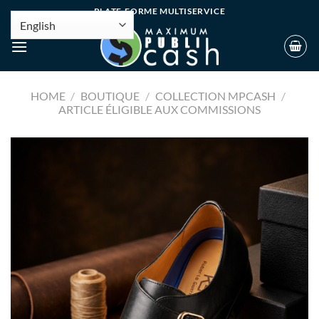
PLATE-FORME MULTISERVICE
HOME
/
BOUTIQUE
/
COLLECTION MPCASH
/
ARTICLE ÉLIGIBLE AUX COMMISSIONS