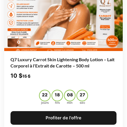
Q7 Luxury Carrot Skin Lightening Body Lotion – Lait
Corporel à l'Extrait de Carotte – 500 ml
10
$
15
$
22
18
08
26
jours
hrs
min
sec
Profiter de l'offre