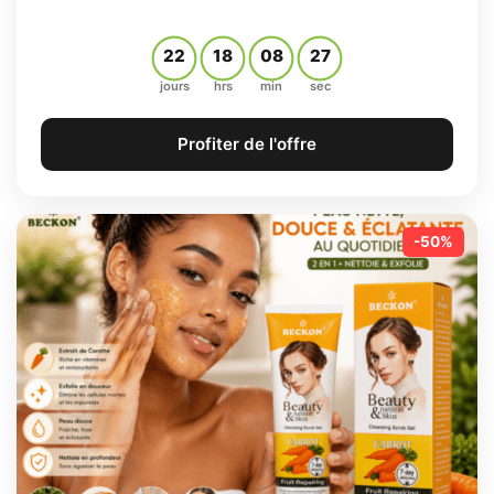
22
18
08
26
jours
hrs
min
sec
Profiter de l'offre
-50%