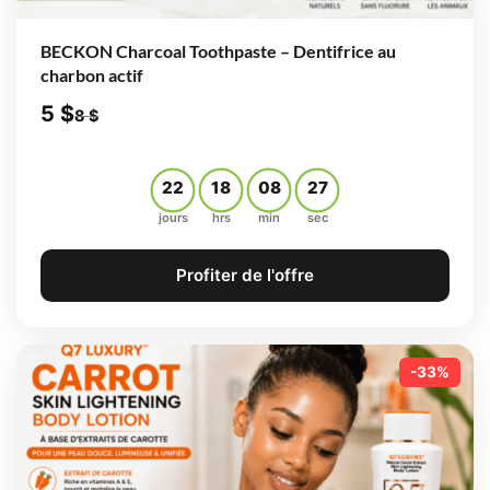
BECKON Charcoal Toothpaste – Dentifrice au
charbon actif
5
$
8
$
22
18
08
26
jours
hrs
min
sec
Profiter de l'offre
-33%