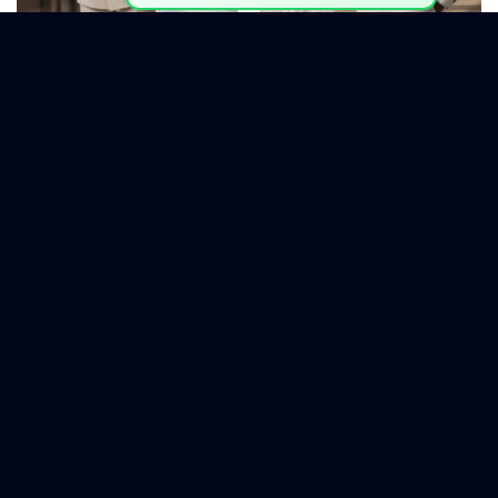
ARTICLE ÉLIGIBLE AUX COMMISSIONS
ARTICLE ÉLIGIBLE AUX COMMISSIONS
Costume Homme Premium
Costume Homme Premium
Beige Rayé – Élégance
Blanc – Élégance Absolue &
Distinguée & Style Prestige
Style Distingué
138
$
115
$
138
$
115
$
ARTICLE ÉLIGIBLE AUX COMMISSIONS
ARTICLE ÉLIGIBLE AUX COMMISSIONS
LA UNO – El Uno para
MILLION ELIXIR – Eau de