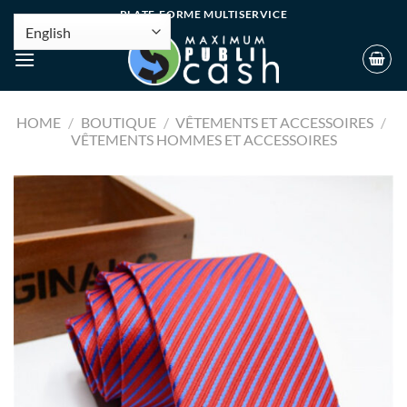
PLATE-FORME MULTISERVICE
HOME
/
BOUTIQUE
/
VÊTEMENTS ET ACCESSOIRES
/
VÊTEMENTS HOMMES ET ACCESSOIRES