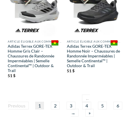
ARTICLE ÉLIGIBLE AUX COMMISSIONS
ARTICLE ÉLIGIBLE AUX COMMISSIONS
Adidas Terrex GORE-TEX
Adidas Terrex GORE-TEX
Homme Gris Clair –
Homme Noir – Chaussures de
Chaussures de Randonnée
Randonnée Imperméables |
Imperméables | Semelle
Semelle Continental™ |
Continental™ | Outdoor &
Outdoor & Trail
Trail
51
$
51
$
←
Previous
1
2
3
4
5
6
→
»