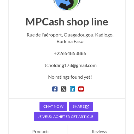
MPCash shop line
Rue de l'aéroport,
Ouagadougou,
Kadiogo,
Burkina Faso
+22654853886
itcholding178@gmail.com
No ratings found yet!
CHAT NOW
SHARE
JE VEUX ACHETER CET ARTICLE.
Products
Reviews