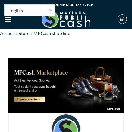
PLATE-FORME MULTISERVICE
Accueil
»
Store
»
MPCash shop line