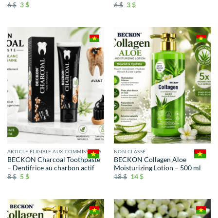
6
$
3
$
6
$
3
$
ARTICLE ÉLIGIBLE AUX COMMISSIONS
NON CLASSÉ
BECKON Charcoal Toothpaste
BECKON Collagen Aloe
– Dentifrice au charbon actif
Moisturizing Lotion – 500 ml
8
$
5
$
18
$
14
$