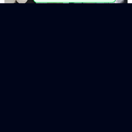
ARTICLE ÉLIGIBLE AUX COMMISSIONS
ARTICLE ÉLIGIBLE AUX COMMISSIONS
Blazer Homme Premium Beige
Blazer Homme Premium Blanc
Texturé – Style Chic Élégant
Motif Artistique – Style Chic
Moderne
61
$
52
$
61
$
52
$
OUT OF STOCK
OUT OF STOCK
ARTICLE ÉLIGIBLE AUX COMMISSIONS
ARTICLE ÉLIGIBLE AUX COMMISSIONS
Blazer Homme Premium Blanc
Blazer Homme Premium Blanc