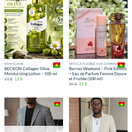
NON CLASSÉ
ARTICLE ÉLIGIBLE AUX COMMISSIONS
BECKON Collagen Olive
Berries Weekend – Pink Edition
Moisturizing Lotion – 500 ml
– Eau de Parfum Femme Douce
et Fruitée (100 ml)
21
$
12
$
35
$
21
$