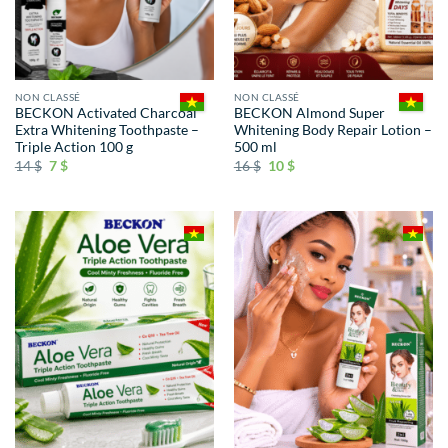
NON CLASSÉ
NON CLASSÉ
BECKON Activated Charcoal
BECKON Almond Super
Extra Whitening Toothpaste –
Whitening Body Repair Lotion –
Triple Action 100 g
500 ml
14
$
7
$
16
$
10
$