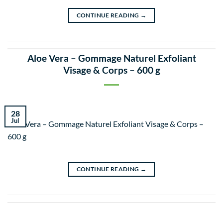
CONTINUE READING
→
Aloe Vera – Gommage Naturel Exfoliant
Visage & Corps – 600 g
28
Jul
Aloe Vera – Gommage Naturel Exfoliant Visage & Corps –
600 g
CONTINUE READING
→