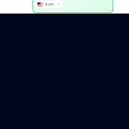
$ USD
LUNETTES DE SOLEIL
LUNETTES DE SOLEIL
Lunettes de soleil noires
Lunettes de soleil rouges
classiques – Style intemporel et
transparentes – Style moderne
confort visuel
et audacieux
23
$
13
$
23
$
13
$