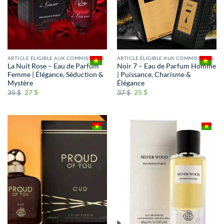
ARTICLE ÉLIGIBLE AUX COMMISSIONS
ARTICLE ÉLIGIBLE AUX COMMISSIONS
La Nuit Rose – Eau de Parfum
Noir 7 – Eau de Parfum Homme
Femme | Élégance, Séduction &
| Puissance, Charisme &
Mystère
Élégance
35
$
27
$
37
$
25
$