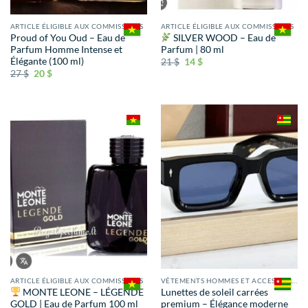
ARTICLE ÉLIGIBLE AUX COMMISSIONS
ARTICLE ÉLIGIBLE AUX COMMISSIONS
Proud of You Oud – Eau de
SILVER WOOD – Eau de
Parfum Homme Intense et
Parfum | 80 ml
Élégante (100 ml)
21
$
14
$
27
$
20
$
ARTICLE ÉLIGIBLE AUX COMMISSIONS
VÊTEMENTS HOMMES ET ACCESSOIRES
MONTE LEONE – LÉGENDE
Lunettes de soleil carrées
GOLD | Eau de Parfum 100 ml
premium – Élégance moderne