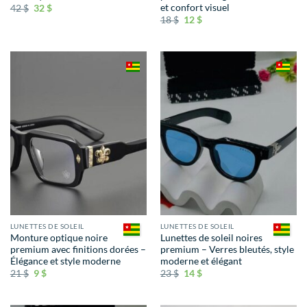
et confort visuel
42
$
32
$
18
$
12
$
LUNETTES DE SOLEIL
LUNETTES DE SOLEIL
Monture optique noire
Lunettes de soleil noires
premium avec finitions dorées –
premium – Verres bleutés, style
Élégance et style moderne
moderne et élégant
21
$
9
$
23
$
14
$